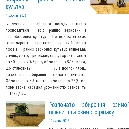
культур
4 серпня 2026
В умовах нестабільної погоди активно
проводиться збір ранніх зернових і
зернобобових культур. По всіх категоріях
господарств з прогнозованих 172,4 тис. га
посівів ранніх зернових культур (пшениця,
ячмінь, жито, тритикале, овес, горох) станом
на 30 липня 2026 року обмолочено 87,5 тис. га,
що становить 51 відсоток площ.
Завершено збирання озимого ячменю.
Обмолочено 5,8 тис. га, намолочено 27,9 тис.
тонн зерна, середня урожайністю становить
– 47,8 ц/га ...
Розпочато збирання озимої
пшениці та озимого ріпаку
20 липня 2026