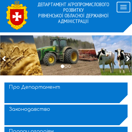
ДЕПАРТАМЕНТ АГРОПРОМИСЛОВОГО
Навіг
РОЗВИТКУ
РІВНЕНСЬКОЇ ОБЛАСНОЇ ДЕРЖАВНОЇ
АДМІНІСТРАЦІЇ
Previous
N
.
Про Департамент
Законодавство
Поради аграріям