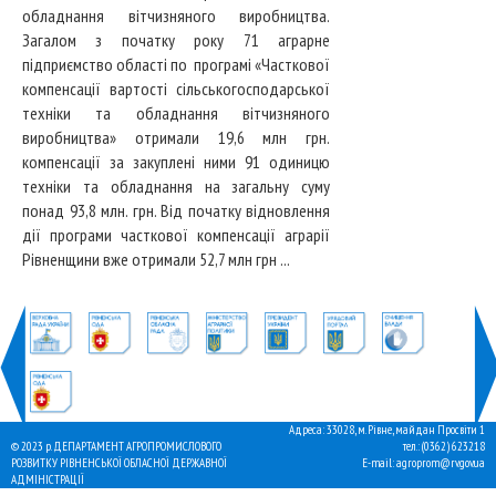
обладнання вітчизняного виробництва.
Загалом з початку року 71 аграрне
підприємство області по програмі «Часткової
компенсації вартості сільськогосподарської
техніки та обладнання вітчизняного
виробництва» отримали 19,6 млн грн.
компенсації за закуплені ними 91 одиницю
техніки та обладнання на загальну суму
понад 93,8 млн. грн. Від початку відновлення
дії програми часткової компенсації аграрії
Рівненщини вже отримали 52,7 млн грн ...
Адреса: 33028, м. Рівне, майдан Просвіти 1
© 2023 р. ДЕПАРТАМЕНТ АГРОПРОМИСЛОВОГО
тел.: (0362) 623218
РОЗВИТКУ РІВНЕНСЬКОЇ ОБЛАСНОЇ ДЕРЖАВНОЇ
E-mail: agroprom@rv.gov.ua
АДМІНІСТРАЦІЇ