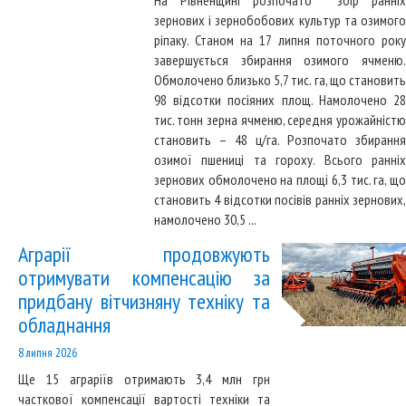
На Рівненщині розпочато збір ранніх
зернових і зернобобових культур та озимого
ріпаку. Станом на 17 липня поточного року
завершується збирання озимого ячменю.
Обмолочено близько 5,7 тис. га, що становить
98 відсотки посіяних площ. Намолочено 28
тис. тонн зерна ячменю, середня урожайністю
становить – 48 ц/га. Розпочато збирання
озимої пшениці та гороху. Всього ранніх
зернових обмолочено на площі 6,3 тис. га, що
становить 4 відсотки посівів ранніх зернових,
намолочено 30,5 ...
Аграрії продовжують
отримувати компенсацію за
придбану вітчизняну техніку та
обладнання
8 липня 2026
Ще 15 аграріїв отримають 3,4 млн грн
часткової компенсації вартості техніки та