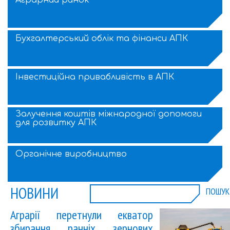
Аграрний ринок
Бухгалтерський облік та фінанси АПК
Інвестиційна привабливість в АПК
Залучення коштів міжнародної допомоги
для розвитку АПК
Органічне виробництво
НОВИНИ
ПОШУК
Аграрії перетнули екватор
збирання ранніх зернових