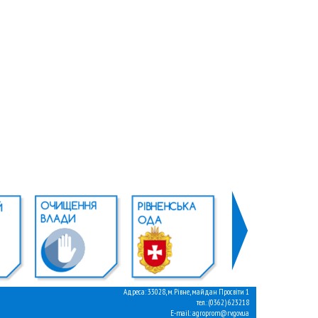
Адреса: 33028, м. Рівне, майдан Просвіти 1
тел.: (0362) 623218
E-mail: agroprom@rv.gov.ua