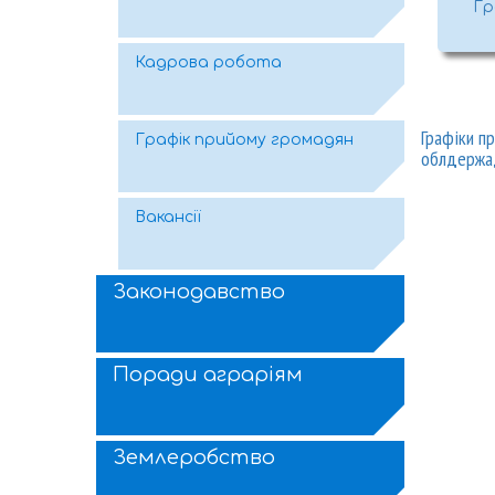
Гр
Кадрова робота
Графіки п
Графік прийому громадян
облдержад
Вакансії
Законодавство
Поради аграріям
Землеробство