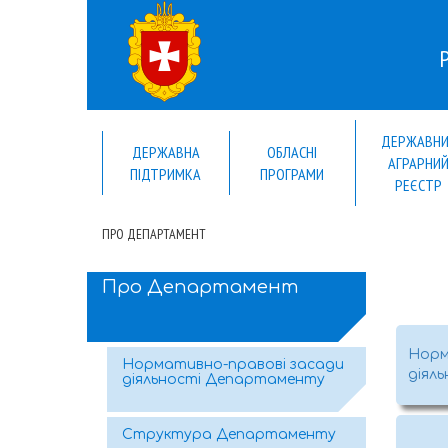
ДЕРЖАВН
ДЕРЖАВНА
ОБЛАСНІ
АГРАРНИ
ПІДТРИМКА
ПРОГРАМИ
РЕЄСТР
ПРО ДЕПАРТАМЕНТ
Про Департамент
Норм
Нормативно-правові засади
діял
діяльності Департаменту
Структура Департаменту