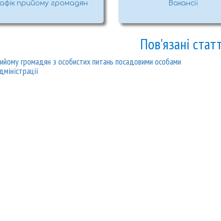
афік прийому громадян
Вакансії
Пов'язані статт
рийому громадян з особистих питань посадовими особами
міністрації