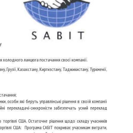
у
ся холодного ланцюга постачання своєї компанії.
у, Грузії, Казахстану, Киргизстану, Таджикистану, Туркменії,
стачання;
нки, особи які беруть управлінські рішення в своїй компанії
йні перекладачі-синхроністи забезпечать усний переклад
о торгівлі США. Остаточне рішення щодо складу учасників
торгівлі США: Програма САБІТ покриває учасникам витрати,