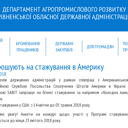
ДЕПАРТАМЕНТ АГРОПРОМИСЛОВОГО РОЗВИТКУ
РІВНЕНСЬКОЇ ОБЛАСНОЇ ДЕРЖАВНОЇ АДМІНІСТРАЦІ
ИЙ
БРОНЮВАННЯ
ДЕРЖАВНІ
ПО
Й
ДЛЯ ГРОМАДЯН
ПРАЦІВНИКІВ
ЗАКУПІВЛІ
ПР
ошують на стажування в Америку
2018
олів державних адміністрацій у рамках співпраці з Американсько
ійною Службою Посольства Сполучених Штатів Америки в Україні 
мою SABIT запрошує на бізнес стажування за напрямом «Холодна ланк
к.
стажування у США: з 14 квітня до 05 травня 2018 року.
ємо увагу! Анкети на конкурс щодо участі у Програмі стажуванн
ться до кінця 23 лютого 2018 року.