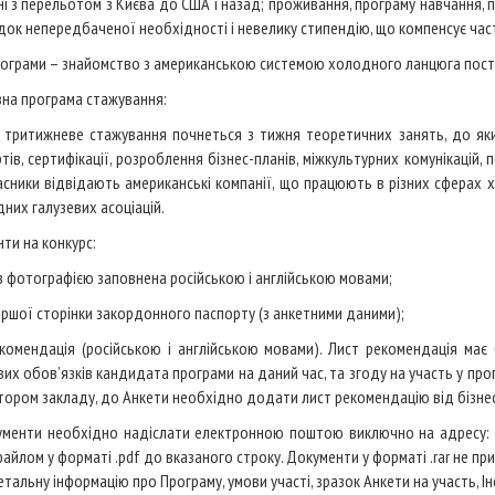
ні з перельотом з Києва до США і назад; проживання, програму навчання, 
док непередбаченої необхідності і невелику стипендію, що компенсує част
ограми – знайомство з американською системою холодного ланцюга пост
на програма стажування:
 тритижневе стажування почнеться з тижня теоретичних занять, до яки
тів, сертифікації, розроблення бізнес-планів, міжкультурних комунікацій, п
асники відвідають американські компанії, що працюють в різних сферах 
дних галузевих асоціацій.
ти на конкурс:
з фотографією заповнена російською і англійською мовами;
ершої сторінки закордонного паспорту (з анкетними даними);
комендація (російською і англійською мовами). Лист рекомендація має 
их обов’язків кандидата програми на даний час, та згоду на участь у прог
тором закладу, до Анкети необхідно додати лист рекомендацію від бізнес-
ументи необхідно надіслати електронною поштою виключно на адресу:
айлом у форматі .pdf до вказаного строку. Документи у форматі .rar не пр
етальну інформацію про Програму, умови участі, зразок Анкети на участь, 