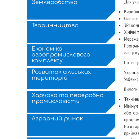
Для уча
Землеробство
Виробни
Сільськ
3PL ком
Тваринництво
Хімічні
Мережев
Програм
Економіка
ланцюгу
агропромислового
комплексу
Потенці
Розвиток сільських
У прогр
територій
Узбекис
Вимоги 
Харчова та переробна
Технічн
промисловість
Мінімум
або орг
Аграрний ринок
програм
Розгляд
приймає