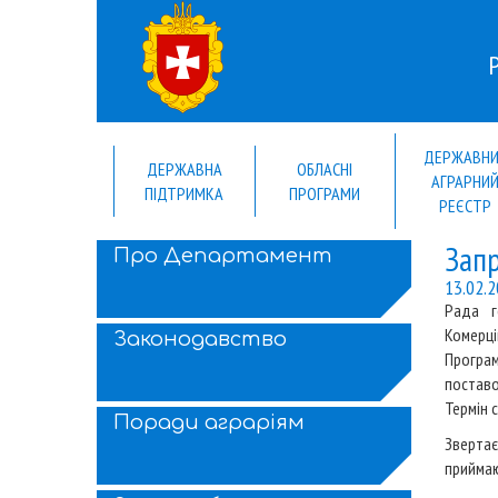
ДЕРЖАВН
ДЕРЖАВНА
ОБЛАСНІ
АГРАРНИ
ПІДТРИМКА
ПРОГРАМИ
РЕЄСТР
Запр
Про Департамент
13.02.
Рада г
Комерц
Законодавство
Програ
поставо
Термін 
Поради аграріям
Зверта
приймаю