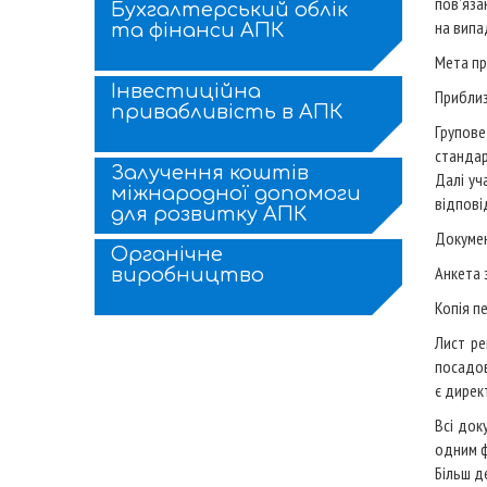
пов’яза
Бухгалтерський облік
на випа
та фінанси АПК
Мета пр
Інвестиційна
Приблиз
привабливість в АПК
Групове
стандар
Залучення коштів
Далі уч
міжнародної допомоги
відпові
для розвитку АПК
Докумен
Органічне
Анкета 
виробництво
Копія п
Лист ре
посадов
є дирек
Всі док
одним ф
Більш д