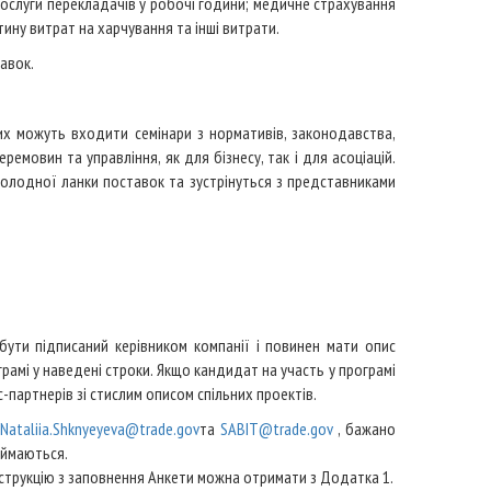
послуги перекладачів у робочі години; медичне страхування
ину витрат на харчування та інші витрати.
авок.
х можуть входити семінари з нормативів, законодавства,
еремовин та управління, як для бізнесу, так і для асоціацій.
холодної ланки поставок та зустрінуться з представниками
бути підписаний керівником компанії і повинен мати опис
рамі у наведені строки. Якщо кандидат на участь у програмі
партнерів зі стислим описом спільних проектів.
Nataliia.Shknyeyeva@trade.gov
та
SABIT@trade.gov
, бажано
иймаються.
Інструкцію з заповнення Анкети можна отримати з Додатка 1.