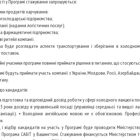
сті у Програмі стажування запрошуються:
ки продуктів харчування;
огосподарські підприємства;
панії (надання логістичних послуг);
 та фармацевтичні підприємства;
і ритейл компанії.
а буде розглядати аспекти транспортування і зберігання в холодном
 поставок.
йні учасники програми повинні приймати рішення в питаннях, що стосують
амі будуть приймати участь компанії з України, Молдови, Росії, Азербайджан
тану.
до кандидатів:
а підготовка та відповідний досвід роботи у сфері холодного ланцюга по
 3 роки досвіду в управлінській посаді (управлінці середньої та вищої ла
анізації). • Володіння англійською мовою не є обов’язковою. Професі
и.
 і відбір кандидатів на участь у Програмі буде проводити Міністерств
 Програма САБІТ у Вашингтоні. Стажування фінансується Міністерством 