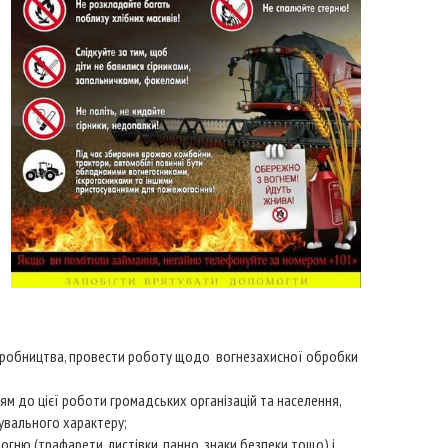
виробництва, провести роботу щодо вогнезахисної обробки
м до цієї роботи громадських організацій та населення,
увального характеру;
гню (трафарети, листівки, панно, знаки безпеки тощо) і