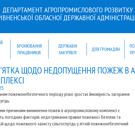
ДЕПАРТАМЕНТ АГРОПРОМИСЛОВОГО РОЗВИТКУ
РІВНЕНСЬКОЇ ОБЛАСНОЇ ДЕРЖАВНОЇ АДМІНІСТРАЦІ
ИЙ
БРОНЮВАННЯ
ДЕРЖАВНІ
ПО
Й
ДЛЯ ГРОМАДЯН
ПРАЦІВНИКІВ
ЗАКУПІВЛІ
ПР
’ЯТКА ЩОДО НЕДОПУЩЕННЯ ПОЖЕЖ В 
ПЛЕКСІ
25
нням пожежонебезпечного періоду різко зростає ймовірність загорання
угідь.
ми причинами виникнення пожеж в агропромисловому комплексі є
сть погодних факторів, недотримання правил пожежної безпеки та
дій щодо пожежного захисту сільгоспугідь у літній пожежонебезпечний