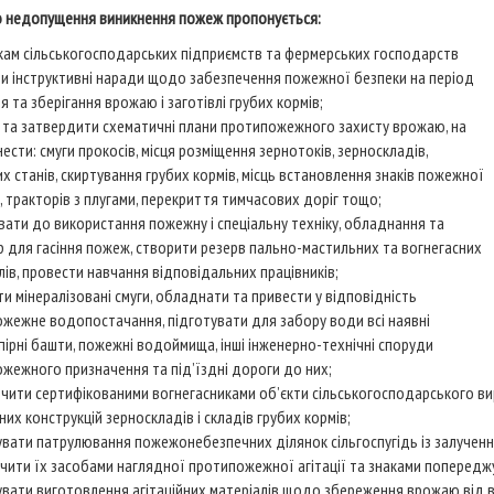
 недопущення виникнення пожеж пропонується:
кам сільськогосподарських підприємств та фермерських господарств
и інструктивні наради щодо забезпечення пожежної безпеки на період
я та зберігання врожаю і заготівлі грубих кормів;
 та затвердити схематичні плани протипожежного захисту врожаю, на
ести: смуги прокосів, місця розміщення зернотоків, зерноскладів,
х станів, скиртування грубих кормів, місць встановлення знаків пожежної
, тракторів з плугами, перекриття тимчасових доріг тощо;
вати до використання пожежну і спеціальну техніку, обладнання та
р для гасіння пожеж, створити резерв пально-мастильних та вогнегасних
лів, провести навчання відповідальних працівників;
и мінералізовані смуги, обладнати та привести у відповідність
жежне водопостачання, підготувати для забору води всі наявні
ірні башти, пожежні водоймища, інші інженерно-технічні споруди
жежного призначення та під’їздні дороги до них;
чити сертифікованими вогнегасниками об’єкти сільськогосподарського 
них конструкцій зерноскладів і складів грубих кормів;
увати патрулювання пожежонебезпечних ділянок сільгоспугідь із залучення
чити їх засобами наглядної протипожежної агітації та знаками попередж
увати виготовлення агітаційних матеріалів щодо збереження врожаю від во