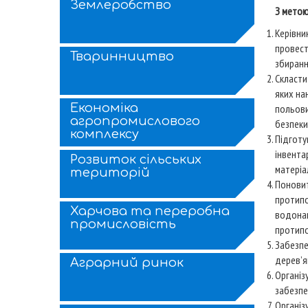
Землеробство
З метою
Керівни
провест
Тваринництво
збиранн
Скласти
яких нан
Економіка
польови
агропромислового
безпеки
комплексу
Підготу
інвента
Розвиток сільських
матеріа
територій
Поновит
протипо
Харчова та переробна
водонап
промисловість
протипо
Забезпе
дерев’я
Аграрний ринок
Організ
забезпе
Організ