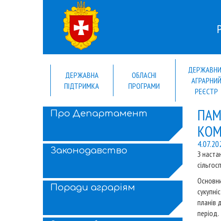
ДЕРЖАВН
ДЕРЖАВНА
ОБЛАСНІ
АГРАРНИ
ПІДТРИМКА
ПРОГРАМИ
РЕЄСТР
ПАМ
Про Департамент
КОМ
4.07.20
Законодавство
З наста
сільгосп
Основни
Поради аграріям
сукупні
планів 
період.