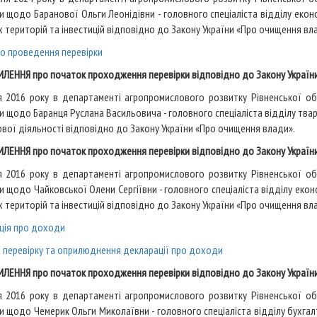
ки щодо Баранової Ольги Леонідівни
- головного спеціаліста відділу еконо
х територій та інвестицій відповідно до Закону України «Про очищення вл
ро проведення перевірки
ЛЕННЯ про початок проходження перевірки відповідно до Закону Україн
я 2016 року в департаменті агропромислового розвитку Рівненської о
ки щодо Баранця Руслана Васильовича
- головного спеціаліста відділу тва
вої діяльності відповідно до Закону України «Про очищення влади».
ЛЕННЯ про початок проходження перевірки відповідно до Закону Україн
я 2016 року в департаменті агропромислового розвитку Рівненської о
и щодо Чайковської Олени Сергіївни
- головного спеціаліста відділу екон
х територій та інвестицій відповідно до Закону України «Про очищення вл
ція про доходи
а перевірку та оприлюднення декларації про доходи
ЛЕННЯ про початок проходження перевірки відповідно до Закону Україн
я 2016 року в департаменті агропромислового розвитку Рівненської о
ки щодо Чемерик Ольги Миколаївни
- головного спеціаліста відділу бухг