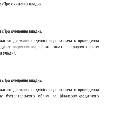
ни «Про очищення влади».
и «Про очищення влади».
бласної державної адміністрації розпочато проведення
відділу тваринництва, продовольства, аграрного ринку
я влади».
и «Про очищення влади».
бласної державної адміністрації розпочато проведення
ілу бухгалтерського обліку та фінансово-кредитного