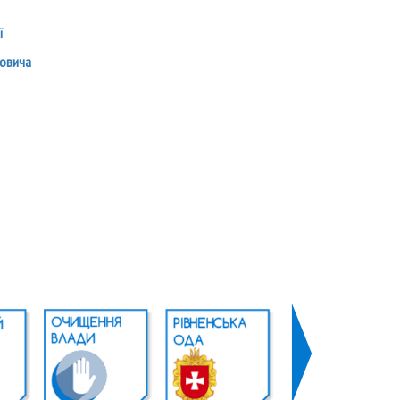
ї
вовича