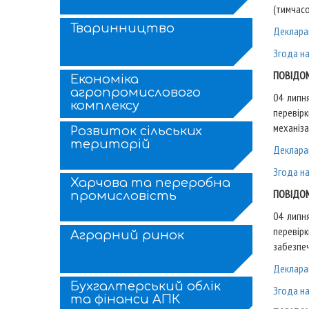
(тимчасо
Тваринництво
Деклара
Згода н
ПОВІДОМ
Економіка
агропромислового
04 липн
комплексу
перевір
механіза
Розвиток сільських
територій
Деклара
Згода н
Харчова та переробна
ПОВІДОМ
промисловість
04 липн
перевір
Аграрний ринок
забезпеч
Деклара
Бухгалтерський облік
Згода н
та фінанси АПК