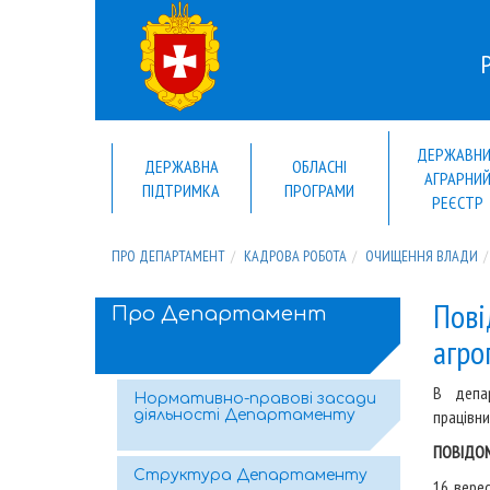
ДЕРЖАВН
ДЕРЖАВНА
ОБЛАСНІ
АГРАРНИ
ПІДТРИМКА
ПРОГРАМИ
РЕЄСТР
ПРО ДЕПАРТАМЕНТ
КАДРОВА РОБОТА
ОЧИЩЕННЯ ВЛАДИ
Пові
Про Департамент
агро
В депар
Нормативно-правові засади
працівни
діяльності Департаменту
ПОВІДОМ
Структура Департаменту
16 вере