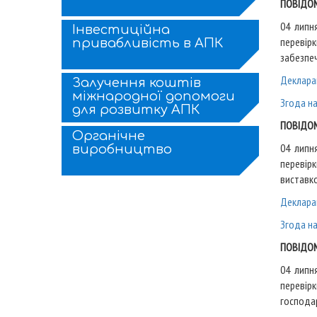
ПОВІДОМ
04 липн
Інвестиційна
перевір
привабливість в АПК
забезпеч
Деклара
Залучення коштів
міжнародної допомоги
Згода н
для розвитку АПК
ПОВІДОМ
Органічне
04 липн
виробництво
перевір
виставко
Деклара
Згода н
ПОВІДОМ
04 липн
перевір
господар