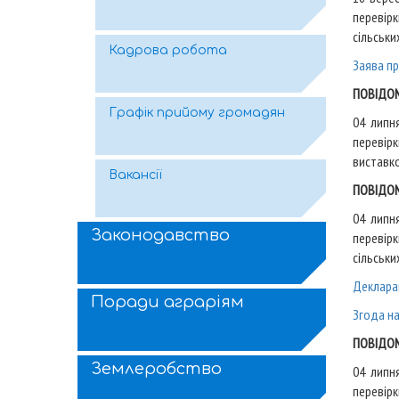
перевір
сільськи
Кадрова робота
Заява п
ПОВІДОМ
Графік прийому громадян
04 липн
перевір
виставко
Вакансії
ПОВІДОМ
04 липн
Законодавство
перевірк
сільськи
Деклара
Поради аграріям
Згода н
ПОВІДОМ
Землеробство
04 липн
перевір