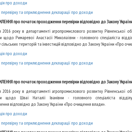
ція про доходи
а перевірку та оприлюднення декларації про доходи
ЛЕННЯ про початок проходження перевірки відповідно до Закону Україн
я 2016 року в департаменті агропромислового розвитку Рівненської о
ки щодо Римаревої Анастасії Миколаївни
- головного спеціаліста відді
 сільських територій та інвестицій відповідно до Закону України «Про оч
ція про доходи
а перевірку та оприлюднення декларації про доходи
ЛЕННЯ про початок проходження перевірки відповідно до Закону Україн
я 2016 року в департаменті агропромислового розвитку Рівненської о
рки щодо Шваї Наталії Іванівни
- головного спеціаліста відділ
ення відповідно до Закону України «Про очищення влади».
ція про доходи
а перевірку та оприлюднення декларації про доходи