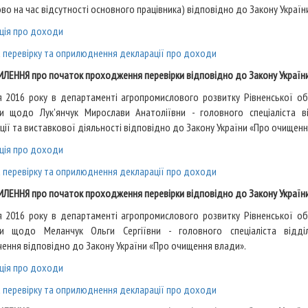
во на час відсутності основного працівника) відповідно до Закону Украї
ція про доходи
а перевірку та оприлюднення декларації про доходи
ЛЕННЯ про початок проходження перевірки відповідно до Закону Україн
я 2016 року в департаменті агропромислового розвитку Рівненської о
ки щодо Лук'янчук Мирослави Анатоліївни
- головного спеціаліста 
ції та виставкової діяльності відповідно до Закону України «Про очищенн
ція про доходи
а перевірку та оприлюднення декларації про доходи
ЛЕННЯ про початок проходження перевірки відповідно до Закону Україн
я 2016 року в департаменті агропромислового розвитку Рівненської о
ки щодо Меланчук Ольги Сергіївни
- головного спеціаліста відд
ення відповідно до Закону України «Про очищення влади».
ція про доходи
а перевірку та оприлюднення декларації про доходи