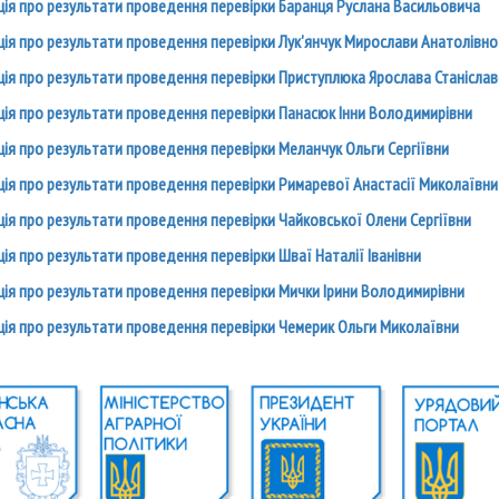
ія про результати проведення перевірки Баранця Руслана Васильовича
ія про результати проведення перевірки Лук'янчук Мирослави Анатолівно
ія про результати проведення перевірки Приступлюка Ярослава Станісла
ія про результати проведення перевірки Панасюк Інни Володимирівни
ія про результати проведення перевірки Меланчук Ольги Сергіївни
ія про результати проведення перевірки Римаревої Анастасії Миколаївни
ія про результати проведення перевірки Чайковської Олени Сергіївни
ія про результати проведення перевірки Шваї Наталії Іванівни
ія про результати проведення перевірки Мички Ірини Володимирівни
ція про результати проведення перевірки Чемерик Ольги Миколаївни