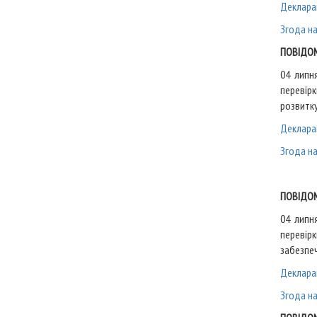
Деклара
Згода н
ПОВІДОМ
04 липн
перевір
розвитку
Деклара
Згода н
ПОВІДОМ
04 липн
переві
забезпеч
Деклара
Згода н