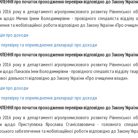
ЛЕННЯ про початок проходження перевірки відповідно до Закону Україн
я 2016 року в департаменті агропромислового розвитку Рівненської о
ки щодо Мички Ірини Володимирівни
- провідного спеціаліста відділу 
ення та мобілізаційної роботи відповідно до Закону України «Про очище
ція про доходи
а перевірку та оприлюднення декларації про доходи
ЛЕННЯ про початок проходження перевірки відповідно до Закону Україн
я 2016 року в департаменті агропромислового розвитку Рівненської о
ки щодо Панасюк Інни Володимирівни
- провідного спеціаліста відділу тва
вої діяльності відповідно до Закону України «Про очищення влади».
ція про доходи
а перевірку та оприлюднення декларації про доходи
ЛЕННЯ про початок проходження перевірки відповідно до Закону Україн
я 2016 року в департаменті агропромислового розвитку Рівненської о
ки щодо Приступлюка Ярослава Станіславовича
- головного спеціал
ського забезпечення та мобілізаційної роботи відповідно до Закону Укр