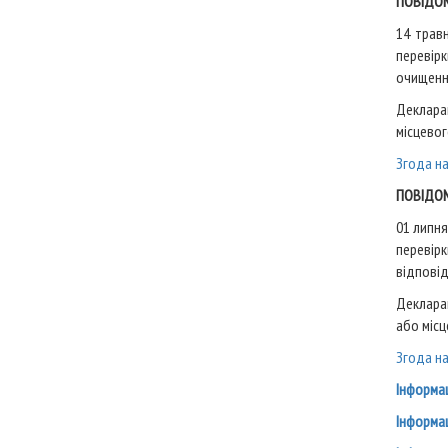
ПОВІДОМ
14 трав
перевірк
очищенн
Деклара
місцево
Згода н
ПОВІДОМ
01 липня
перевірк
відповід
Декларац
або міс
Згода н
Інформац
Інформац