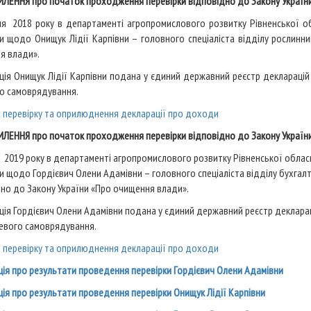
ЛЕННЯ про початок проходження перевірки відповідно до Закону Україн
ня 2018 року в департаменті агропромислового розвитку Рівненської о
и щодо Онищук Лідії Карпівни – головного спеціаліста відділу рослинн
я влади».
ція Онищук Лідії Карпівни подана у єдиний державний реєстр декларацій
го самоврядування.
а перевірку та оприлюднення декларації про доходи
ЛЕННЯ про початок проходження перевірки відповідно до Закону Україн
 2019 року в департаменті агропромислового розвитку Рівненської обла
и щодо Гордієвич Олени Адамівни – головного спеціаліста відділу бухга
но до Закону України «Про очищення влади».
ія Гордієвич Олени Адамівни подана у єдиний державний реєстр декларац
цевого самоврядування.
а перевірку та оприлюднення декларації про доходи
ія про результати проведення перевірки Гордієвич Олени Адамівни
ія про результати проведення перевірки Онищук Лідії Карпівни