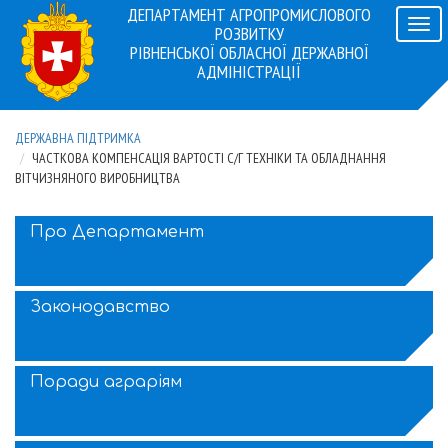
ДЕПАРТАМЕНТ АГРОПРОМИСЛОВОГО
Навіг
РОЗВИТКУ
РІВНЕНСЬКОЇ ОБЛАСНОЇ ДЕРЖАВНОЇ
АДМІНІСТРАЦІЇ
ДЕРЖАВНА ПІДТРИМКА
ЧАСТКОВА КОМПЕНСАЦІЯ ВАРТОСТІ С/Г ТЕХНІКИ ТА ОБЛАДНАННЯ
ВІТЧИЗНЯНОГО ВИРОБНИЦТВА
Про Департамент
Законодавство
Поради аграріям