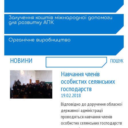
Залучення коштів міжнародної допомоги
для розвитку АПК
Органічне виробництво
НОВИНИ
ПОШУК
Навчання членів
особистих селянських
господарств
19.02.2018
Відповідно до доручення обласної
державної адміністрації
проводяться навчання членів
особистих селянських господарств