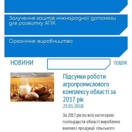
Залучення коштів міжнародної допомоги
для розвитку АПК
Органічне виробництво
НОВИНИ
ПОШУК
Підсумки роботи
агропромислового
комплексу області за
2017 рік
25.01.2018
За 2017 рік по всіх категоріях
господарств області вироблено
валової продукції сільського