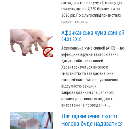
господарства на суму 7,0 мільярдів
гривень, що на 4,2 % більше ніж за
2016 рік. По сільгосппідприємствах
приріст склав ...
Африканська чума свиней
24.01.2018
Африканська чума свиней (АЧС) — це
інфекційне вірусне захворювання
диких і свійських свиней.
Характеризується високою
смертністю та завдає значних
економічних збитків, зумовлених
відсутністю вакцини,
запровадженням спеціального
режиму для свиногосподарств,
витратами на проведення ...
Для підвищення якості
молока буде надаватися